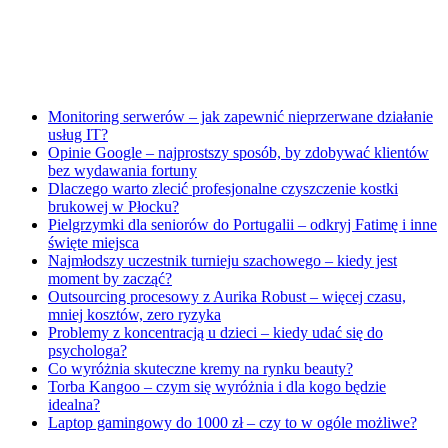
Monitoring serwerów – jak zapewnić nieprzerwane działanie
usług IT?
Opinie Google – najprostszy sposób, by zdobywać klientów
bez wydawania fortuny
Dlaczego warto zlecić profesjonalne czyszczenie kostki
brukowej w Płocku?
Pielgrzymki dla seniorów do Portugalii – odkryj Fatimę i inne
święte miejsca
Najmłodszy uczestnik turnieju szachowego – kiedy jest
moment by zacząć?
Outsourcing procesowy z Aurika Robust – więcej czasu,
mniej kosztów, zero ryzyka
Problemy z koncentracją u dzieci – kiedy udać się do
psychologa?
Co wyróżnia skuteczne kremy na rynku beauty?
Torba Kangoo – czym się wyróżnia i dla kogo będzie
idealna?
Laptop gamingowy do 1000 zł – czy to w ogóle możliwe?