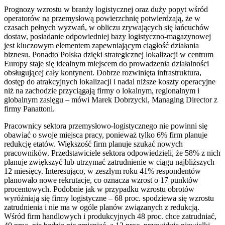
Prognozy wzrostu w branży logistycznej oraz duży popyt wśród
operatorów na przemysłową powierzchnię potwierdzają, że w
czasach pełnych wyzwań, w obliczu zrywających się łańcuchów
dostaw, posiadanie odpowiedniej bazy logistyczno-magazynowej
jest kluczowym elementem zapewniającym ciągłość działania
biznesu. Ponadto Polska dzięki strategicznej lokalizacji w centrum
Europy staje się idealnym miejscem do prowadzenia działalności
obsługującej cały kontynent. Dobrze rozwinięta infrastruktura,
dostęp do atrakcyjnych lokalizacji i nadal niższe koszty operacyjne
niż na zachodzie przyciągają firmy o lokalnym, regionalnym i
globalnym zasięgu – mówi Marek Dobrzycki, Managing Director z
firmy Panattoni.
Pracownicy sektora przemysłowo-logistycznego nie powinni się
obawiać o swoje miejsca pracy, ponieważ tylko 6% firm planuje
redukcję etatów. Większość firm planuje szukać nowych
pracowników. Przedstawiciele sektora odpowiedzieli, że 58% z nich
planuje zwiększyć lub utrzymać zatrudnienie w ciągu najbliższych
12 miesięcy. Interesująco, w zeszłym roku 41% respondentów
planowało nowe rekrutacje, co oznacza wzrost o 17 punktów
procentowych. Podobnie jak w przypadku wzrostu obrotów
wyróżniają się firmy logistyczne – 68 proc. spodziewa się wzrostu
zatrudnienia i nie ma w ogóle planów związanych z redukcją.
Wśród firm handlowych i produkcyjnych 48 proc. chce zatrudniać,