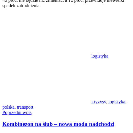
40 proc. nie będzie nic zmieniać, a 12 proc. przewiduje niewielki
spadek zatrudnienia.
logistyka
kryzysy
,
logistyka
,
polska
,
transport
Nawigacja
Poprzedni wpis
wpisu
Kombinezon na ślub – nowa moda nadchodzi