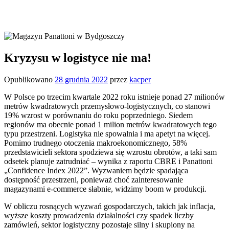
Kryzysu w logistyce nie ma!
Opublikowano
28 grudnia 2022
przez
kacper
W Polsce po trzecim kwartale 2022 roku istnieje ponad 27 milionów
metrów kwadratowych przemysłowo-logistycznych, co stanowi
19% wzrost w porównaniu do roku poprzedniego. Siedem
regionów ma obecnie ponad 1 milion metrów kwadratowych tego
typu przestrzeni. Logistyka nie spowalnia i ma apetyt na więcej.
Pomimo trudnego otoczenia makroekonomicznego, 58%
przedstawicieli sektora spodziewa się wzrostu obrotów, a taki sam
odsetek planuje zatrudniać – wynika z raportu CBRE i Panattoni
„Confidence Index 2022”. Wyzwaniem będzie spadająca
dostępność przestrzeni, ponieważ choć zainteresowanie
magazynami e-commerce słabnie, widzimy boom w produkcji.
W obliczu rosnących wyzwań gospodarczych, takich jak inflacja,
wyższe koszty prowadzenia działalności czy spadek liczby
zamówień, sektor logistyczny pozostaje silny i skupiony na