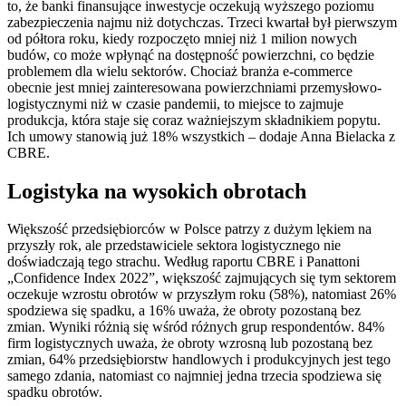
to, że banki finansujące inwestycje oczekują wyższego poziomu
zabezpieczenia najmu niż dotychczas. Trzeci kwartał był pierwszym
od półtora roku, kiedy rozpoczęto mniej niż 1 milion nowych
budów, co może wpłynąć na dostępność powierzchni, co będzie
problemem dla wielu sektorów. Chociaż branża e-commerce
obecnie jest mniej zainteresowana powierzchniami przemysłowo-
logistycznymi niż w czasie pandemii, to miejsce to zajmuje
produkcja, która staje się coraz ważniejszym składnikiem popytu.
Ich umowy stanowią już 18% wszystkich – dodaje Anna Bielacka z
CBRE.
Logistyka na wysokich obrotach
Większość przedsiębiorców w Polsce patrzy z dużym lękiem na
przyszły rok, ale przedstawiciele sektora logistycznego nie
doświadczają tego strachu. Według raportu CBRE i Panattoni
„Confidence Index 2022”, większość zajmujących się tym sektorem
oczekuje wzrostu obrotów w przyszłym roku (58%), natomiast 26%
spodziewa się spadku, a 16% uważa, że obroty pozostaną bez
zmian. Wyniki różnią się wśród różnych grup respondentów. 84%
firm logistycznych uważa, że obroty wzrosną lub pozostaną bez
zmian, 64% przedsiębiorstw handlowych i produkcyjnych jest tego
samego zdania, natomiast co najmniej jedna trzecia spodziewa się
spadku obrotów.