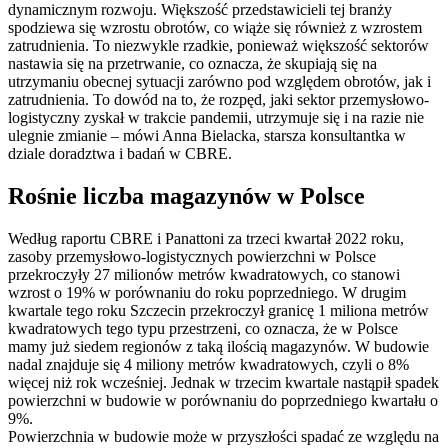
dynamicznym rozwoju. Większość przedstawicieli tej branży
spodziewa się wzrostu obrotów, co wiąże się również z wzrostem
zatrudnienia. To niezwykle rzadkie, ponieważ większość sektorów
nastawia się na przetrwanie, co oznacza, że skupiają się na
utrzymaniu obecnej sytuacji zarówno pod względem obrotów, jak i
zatrudnienia. To dowód na to, że rozpęd, jaki sektor przemysłowo-
logistyczny zyskał w trakcie pandemii, utrzymuje się i na razie nie
ulegnie zmianie – mówi Anna Bielacka, starsza konsultantka w
dziale doradztwa i badań w CBRE.
Rośnie liczba magazynów w Polsce
Według raportu CBRE i Panattoni za trzeci kwartał 2022 roku,
zasoby przemysłowo-logistycznych powierzchni w Polsce
przekroczyły 27 milionów metrów kwadratowych, co stanowi
wzrost o 19% w porównaniu do roku poprzedniego. W drugim
kwartale tego roku Szczecin przekroczył granicę 1 miliona metrów
kwadratowych tego typu przestrzeni, co oznacza, że w Polsce
mamy już siedem regionów z taką ilością magazynów. W budowie
nadal znajduje się 4 miliony metrów kwadratowych, czyli o 8%
więcej niż rok wcześniej. Jednak w trzecim kwartale nastąpił spadek
powierzchni w budowie w porównaniu do poprzedniego kwartału o
9%.
Powierzchnia w budowie może w przyszłości spadać ze względu na