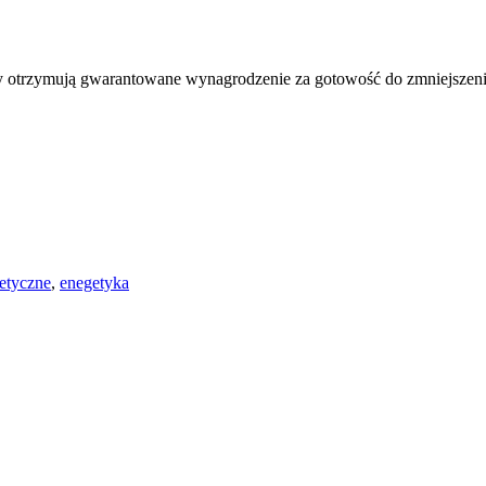
y otrzymują gwarantowane wynagrodzenie za gotowość do zmniejszenia
etyczne
,
enegetyka