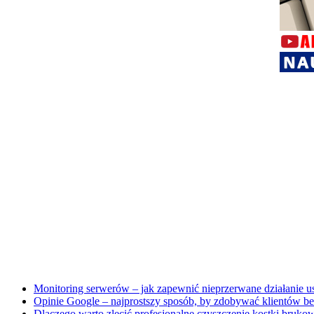
Monitoring serwerów – jak zapewnić nieprzerwane działanie u
Opinie Google – najprostszy sposób, by zdobywać klientów b
Dlaczego warto zlecić profesjonalne czyszczenie kostki bruko