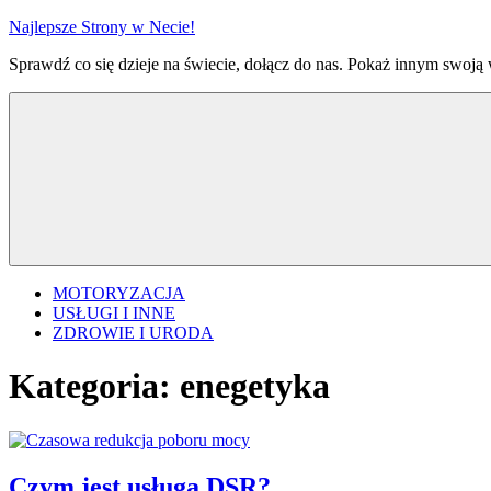
Przejdź
Najlepsze Strony w Necie!
do
Sprawdź co się dzieje na świecie, dołącz do nas. Pokaż innym swoją
treści
MOTORYZACJA
USŁUGI I INNE
ZDROWIE I URODA
Kategoria:
enegetyka
Czym jest usługa DSR?