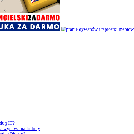
sług IT?
ez wydawania fortuny
wej w Płocku?